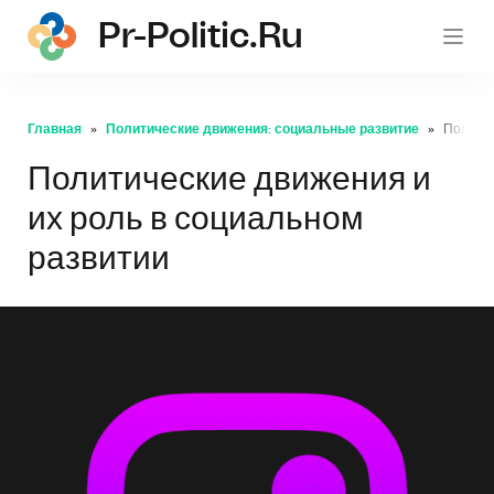
Pr-Politic.ru
pr-po
Главная
Политические движения: социальные развитие
Политич
Политические движения и
их роль в социальном
развитии