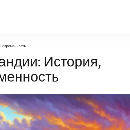
politic.ru
и Современность
андии: История,
еменность