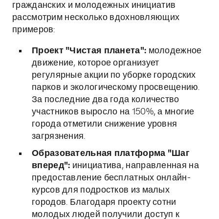
гражданских и молодежных инициатив
рассмотрим несколько вдохновляющих
примеров:
Проект "Чистая планета":
молодежное
движение, которое организует
регулярные акции по уборке городских
парков и экологическому просвещению.
За последние два года количество
участников выросло на 150%, а многие
города отметили снижение уровня
загрязнения.
Образовательная платформа "Шаг
вперед":
инициатива, направленная на
предоставление бесплатных онлайн-
курсов для подростков из малых
городов. Благодаря проекту сотни
молодых людей получили доступ к