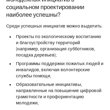
социальном проектировании
наиболее успешны?
Среди успешных инициатив можно выделить:
Проекты по экологическому воспитанию
и благоустройству территорий
(например, организация субботников,
посадка деревьев);
Программы поддержки пожилых людей и
инвалидов, включая волонтерские
службы помощи;
Образовательные инициативы,
направленные на повышение цифровой
грамотности и профориентацию
молодежи;