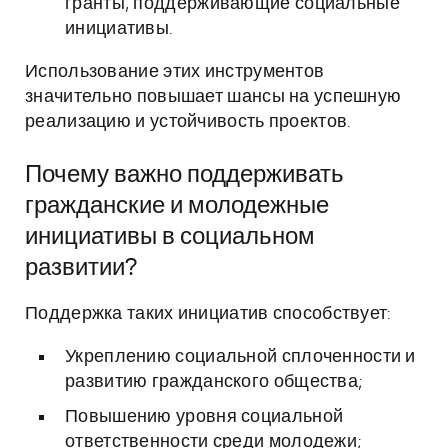
гранты, поддерживающие социальные
инициативы.
Использование этих инструментов
значительно повышает шансы на успешную
реализацию и устойчивость проектов.
Почему важно поддерживать
гражданские и молодежные
инициативы в социальном
развитии?
Поддержка таких инициатив способствует:
Укреплению социальной сплоченности и
развитию гражданского общества;
Повышению уровня социальной
ответственности среди молодежи;