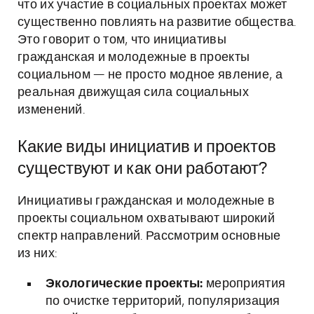
что их участие в социальных проектах может
существенно повлиять на развитие общества.
Это говорит о том, что инициативы
гражданская и молодежные в проекты
социальном — не просто модное явление, а
реальная движущая сила социальных
изменений.
Какие виды инициатив и проектов
существуют и как они работают?
Инициативы гражданская и молодежные в
проекты социальном охватывают широкий
спектр направлений. Рассмотрим основные
из них:
Экологические проекты:
мероприятия
по очистке территорий, популяризация