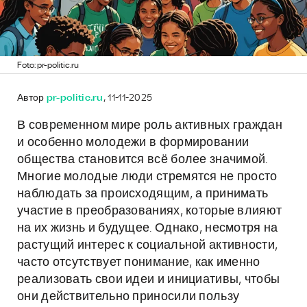
Foto: pr-politic.ru
Автор
pr-politic.ru
, 11-11-2025
В современном мире роль активных граждан
и особенно молодежи в формировании
общества становится всё более значимой.
Многие молодые люди стремятся не просто
наблюдать за происходящим, а принимать
участие в преобразованиях, которые влияют
на их жизнь и будущее. Однако, несмотря на
растущий интерес к социальной активности,
часто отсутствует понимание, как именно
реализовать свои идеи и инициативы, чтобы
они действительно приносили пользу