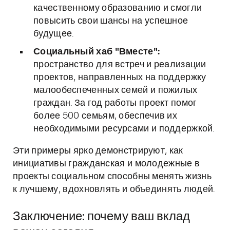
качественному образованию и смогли
повысить свои шансы на успешное
будущее.
Социальный хаб "Вместе":
пространство для встреч и реализации
проектов, направленных на поддержку
малообеспеченных семей и пожилых
граждан. За год работы проект помог
более 500 семьям, обеспечив их
необходимыми ресурсами и поддержкой.
Эти примеры ярко демонстрируют, как
инициативы гражданская и молодежные в
проекты социальном способны менять жизнь
к лучшему, вдохновлять и объединять людей.
Заключение: почему ваш вклад