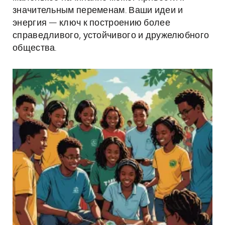
значительным переменам. Ваши идеи и
энергия — ключ к построению более
справедливого, устойчивого и дружелюбного
общества.