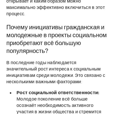
открывает и каким образом можно
максимально эффективно включиться в этот
процесс.
Почему инициативы гражданская и
молодежные в проекты социальном
приобретают всё большую
популярность?
В последние годы наблюдается
значительный рост интереса к социальным
инициативам среди молодежи. Это связано с
несколькими важными факторами:
Рост социальной ответственности:
Молодое поколение всё больше
осознаёт необходимость активного
участия в жизни общества и стремится