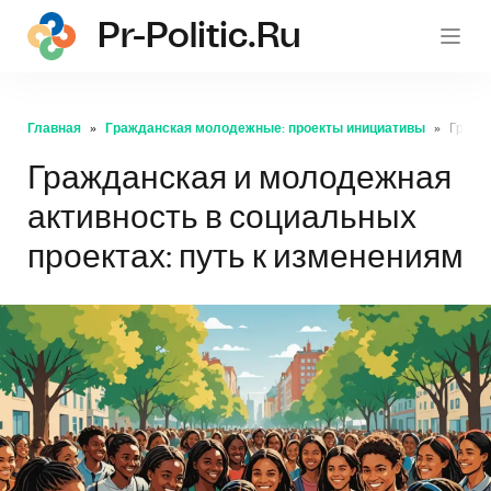
Pr-Politic.ru
pr-po
Главная
Гражданская молодежные: проекты инициативы
Гражда
Гражданская и молодежная
активность в социальных
проектах: путь к изменениям