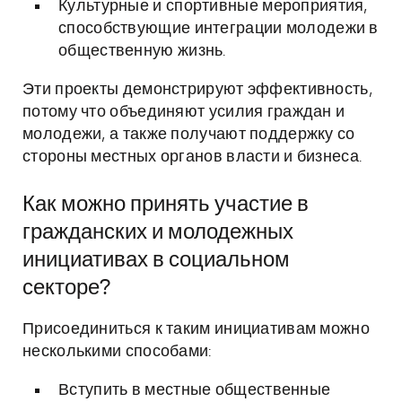
Культурные и спортивные мероприятия,
способствующие интеграции молодежи в
общественную жизнь.
Эти проекты демонстрируют эффективность,
потому что объединяют усилия граждан и
молодежи, а также получают поддержку со
стороны местных органов власти и бизнеса.
Как можно принять участие в
гражданских и молодежных
инициативах в социальном
секторе?
Присоединиться к таким инициативам можно
несколькими способами:
Вступить в местные общественные