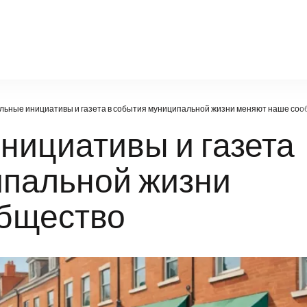
politic.ru
альные инициативы и газета в события муниципальной жизни меняют наше со
нициативы и газета
ипальной жизни
бщество