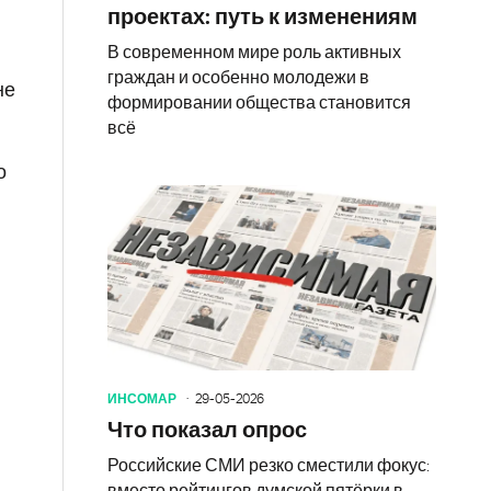
проектах: путь к изменениям
В современном мире роль активных
граждан и особенно молодежи в
не
формировании общества становится
всё
о
ИНСОМАР
29-05-2026
Что показал опрос
Российские СМИ резко сместили фокус:
вместо рейтингов думской пятёрки в