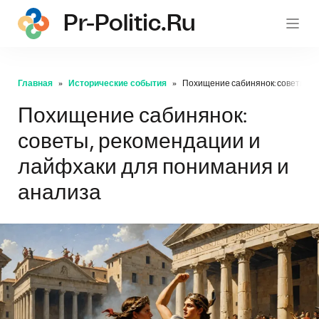
Pr-Politic.ru
pr-po
Главная
Исторические события
Похищение сабинянок: советы, р
Похищение сабинянок:
советы, рекомендации и
лайфхаки для понимания и
анализа