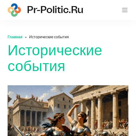
Pr-Politic.ru
pr-po
Главная
Исторические события
Исторические
события