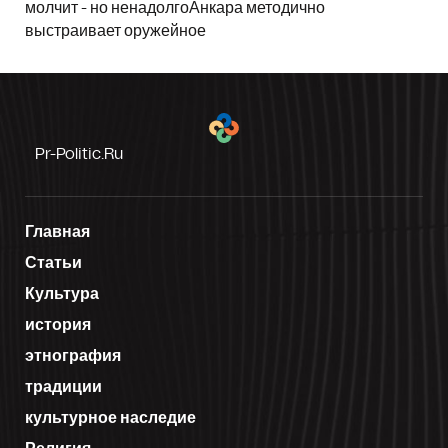
молчит - но ненадолгоАнкара методично
выстраивает оружейное
Pr-Politic.ru
Главная
Статьи
Культура
история
этнография
традиции
культурное наследие