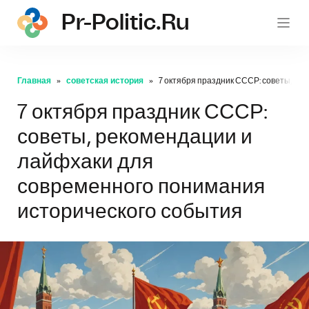
Pr-Politic.ru
pr-po
Главная
советская история
7 октября праздник СССР: советы, ре
7 октября праздник СССР:
советы, рекомендации и
лайфхаки для
современного понимания
исторического события