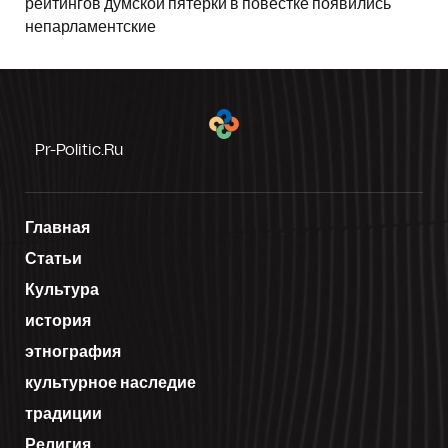
рейтингов думской пятёрки в повестке появились
непарламентские
Pr-Politic.ru
Главная
Статьи
Культура
история
этнография
культурное наследие
традиции
Религия