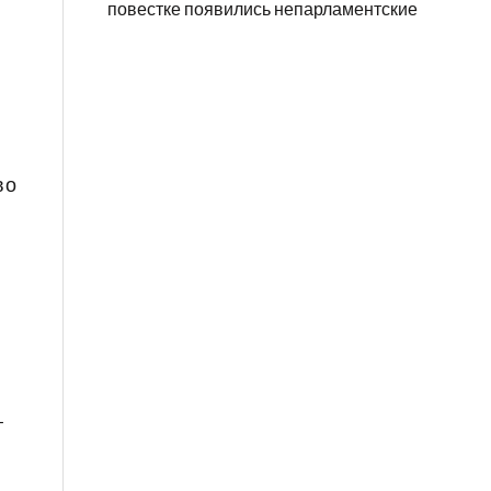
повестке появились непарламентские
во
т