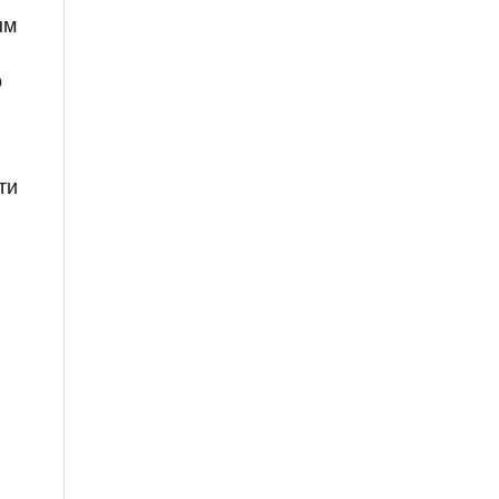
ым
ы
о
ти