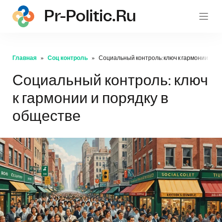
Pr-Politic.ru
pr-po
Главная
Соц контроль
Социальный контроль: ключ к гармонии и по
Социальный контроль: ключ
к гармонии и порядку в
обществе