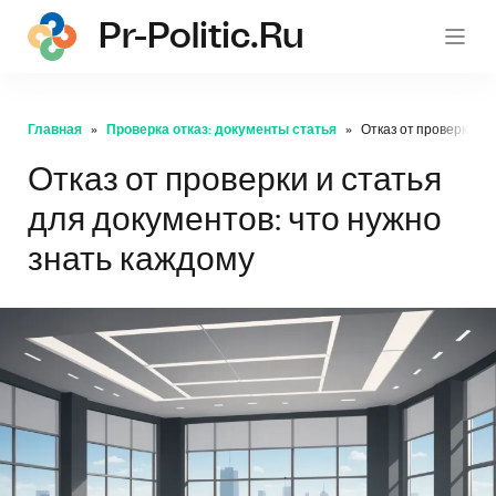
Pr-Politic.ru
pr-po
Главная
Проверка отказ: документы статья
Отказ от проверки и 
Отказ от проверки и статья
для документов: что нужно
знать каждому