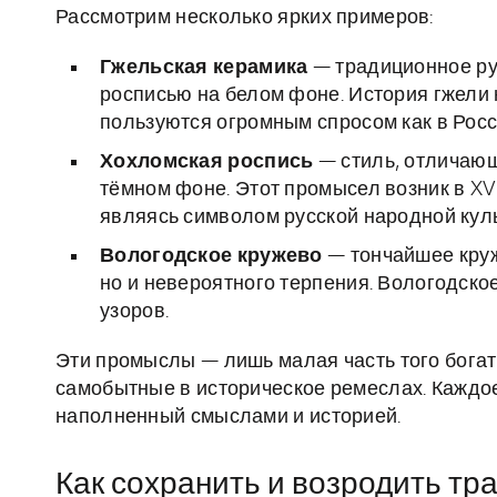
Рассмотрим несколько ярких примеров:
Гжельская керамика
— традиционное рус
росписью на белом фоне. История гжели 
пользуются огромным спросом как в Росси
Хохломская роспись
— стиль, отличающ
тёмном фоне. Этот промысел возник в XVI
являясь символом русской народной кул
Вологодское кружево
— тончайшее круж
но и невероятного терпения. Вологодско
узоров.
Эти промыслы — лишь малая часть того бога
самобытные в историческое ремеслах. Каждое
наполненный смыслами и историей.
Как сохранить и возродить т