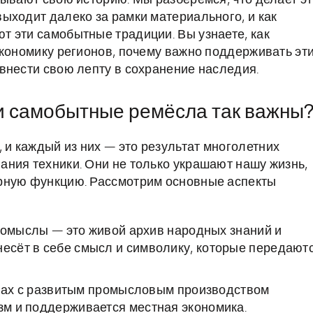
зывают свою историю. Мы разберёмся, что делает э
ыходит далеко за рамки материального, и как
 эти самобытные традиции. Вы узнаете, как
экономику регионов, почему важно поддерживать эт
внести свою лепту в сохранение наследия.
и самобытные ремёсла так важны
и каждый из них — это результат многолетних
ния техники. Они не только украшают нашу жизнь,
рную функцию. Рассмотрим основные аспекты
омыслы — это живой архив народных знаний и
несёт в себе смысл и символику, которые передают
нах с развитым промысловым производством
изм и поддерживается местная экономика.