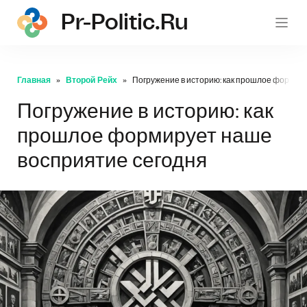
Pr-Politic.ru
pr-po
Главная
Второй Рейх
Погружение в историю: как прошлое формир
Погружение в историю: как
прошлое формирует наше
восприятие сегодня