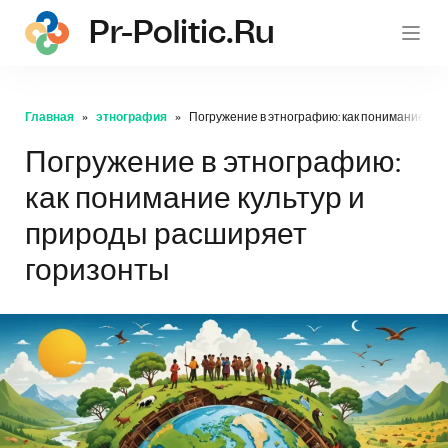
Pr-Politic.ru
pr-po
Главная
этнография
Погружение в этнографию: как понимание ку
Погружение в этнографию:
как понимание культур и
природы расширяет
горизонты