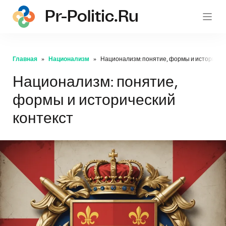
Pr-Politic.ru
pr-po
Главная
Национализм
Национализм: понятие, формы и историческ
Национализм: понятие,
формы и исторический
контекст