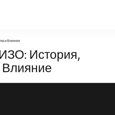
politic.ru
тва и Влияние
ИЗО: История,
и Влияние