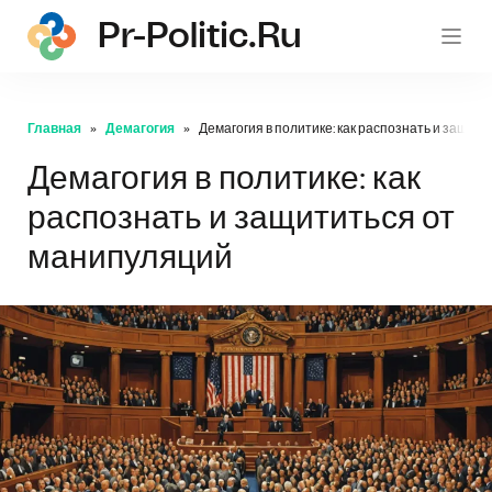
Pr-Politic.ru
pr-po
Главная
Демагогия
Демагогия в политике: как распознать и защит
Демагогия в политике: как
распознать и защититься от
манипуляций