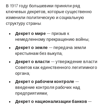
В 1917 году большевики приняли ряд
ключевых декретов, которые существенно
изменили политическую и социальную
структуру страны:
Декрет о мире
— призыв к
немедленному прекращению войны;
Декрет о земле
— передача земли
крестьянам без выкупа;
Декрет о власти
— утверждение власти
Советов как единственного легитимного
органа;
Декрет о рабочем контроле
—
введение контроля рабочих над
предприятиями;
Декрет о национализации банков
—