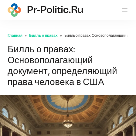
Pr-Politic.ru
pr-po
Главная
Билль о правах
Билль о правах: Основополагающий доку
Билль о правах:
Основополагающий
документ, определяющий
права человека в США