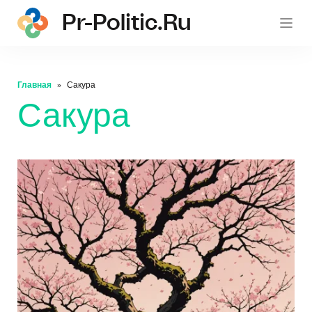
Pr-Politic.ru
pr-po
Главная
Сакура
Сакура