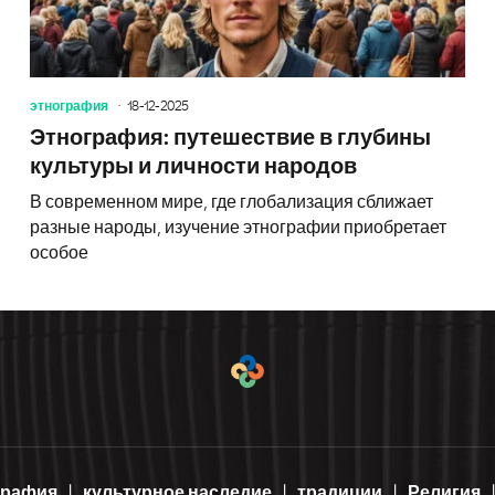
этнография
18-12-2025
Этнография: путешествие в глубины
культуры и личности народов
В современном мире, где глобализация сближает
разные народы, изучение этнографии приобретает
особое
графия
культурное наследие
традиции
Религия