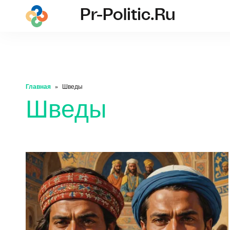
Pr-Politic.ru
pr-politic.ru
Главная
Шведы
Шведы