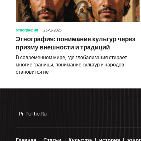
этнография
25-12-2025
Этнография: понимание культур через
призму внешности и традиций
В современном мире, где глобализация стирает
многие границы, понимание культур и народов
становится не
Pr-Politic.ru
Главная
Статьи
Культура
история
этно