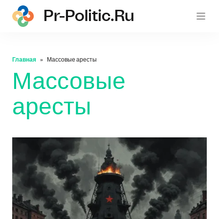
Pr-Politic.ru
pr-po
Главная
Массовые аресты
Массовые
аресты