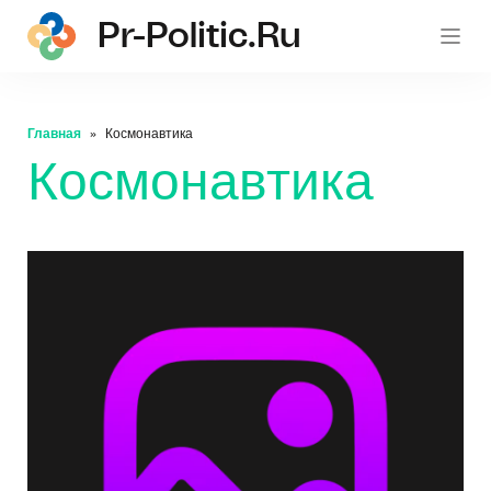
Pr-Politic.ru
pr-po
Главная
Космонавтика
Космонавтика