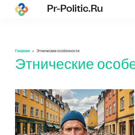
Pr-Politic.ru
pr-politic.ru
Главная
Этнические особенности
Этнические особ