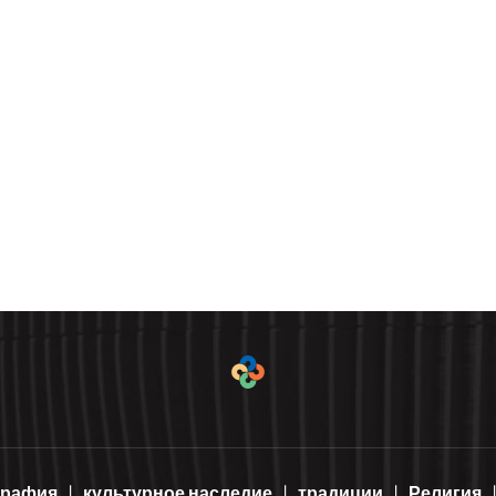
графия
культурное наследие
традиции
Религия