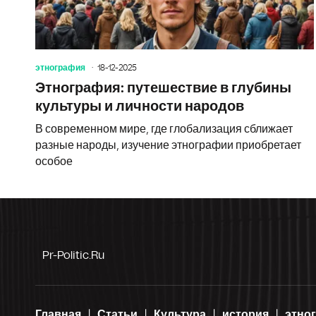
этнография
18-12-2025
Этнография: путешествие в глубины
культуры и личности народов
В современном мире, где глобализация сближает
разные народы, изучение этнографии приобретает
особое
Pr-Politic.ru
Главная
Статьи
Культура
история
этно